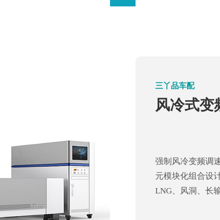
三丫品汽车
三丫品车配
水冷式变
风冷式变
大功率水冷变频调速
单元模块化组合
强制风冷变频调速装
便。适用于LNG
元模块化组合设
域。
LNG、风洞、长