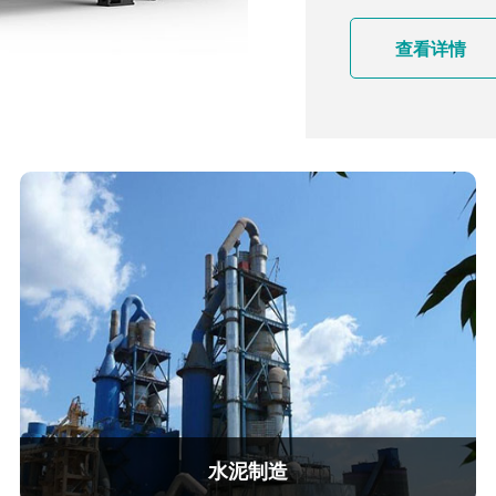
查看详情
查看详情
三丫品车配
风冷式变
水泥制造
强制风冷变频调速装