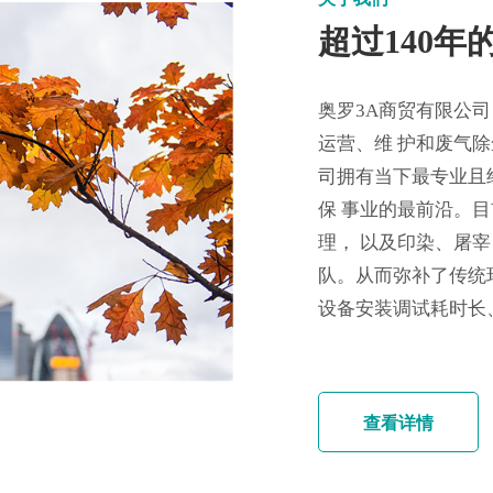
超过140
奥罗3A商贸有限公
运营、维 护和废气
司拥有当下最专业且
保 事业的最前沿。
理， 以及印染、屠
队。从而弥补了传统
设备安装调试耗时长、
查看详情