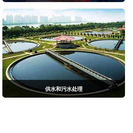
计，风冷方式，功率密度大，维修安装方便。适用于
烧结主抽风机，泥浆泵
输管道、化工、冶金、发电、水泥等领域。
高压送风机，通风风机
冷却水泵，除诟泵
离心进料泵，除尘风机
高炉风机，压缩机等。
供水和污水处理
污水泵
净化泵
清水泵
生物粗处理塔泵等。