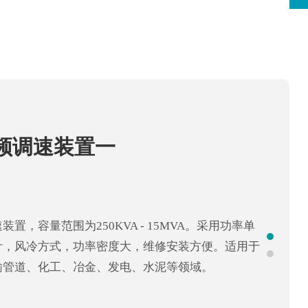
频调速装置一
频调速装置一
装置，容量范围从7000KVA - 40MVA，采用功率
设计。水冷式功率单元，功率密度高，维修安装方
置，容量范围为250KVA - 15MVA。采用功率单
、风洞、长输管道、化工、冶金、发电、水泥等领
计，风冷方式，功率密度大，维修安装方便。适用于
输管道、化工、冶金、发电、水泥等领域。