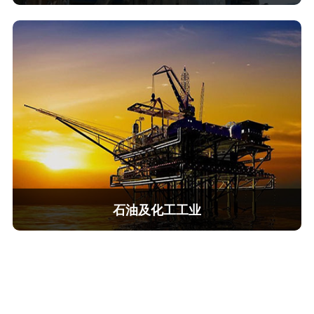
元模块化组合设
窑炉引风机，预热塔风机
LNG、风洞、长
分选器风机、主吸尘风机
冷却器排风机，压力送风机
生粉研磨引风机，窑炉供气风机
冷却器吸尘引风机等
查看详情
石油及化工工业
主管道泵，注水泵
气体压缩机，引风机
挤压器，卤水泵，混合器
潜油泵，锅炉给水泵等。