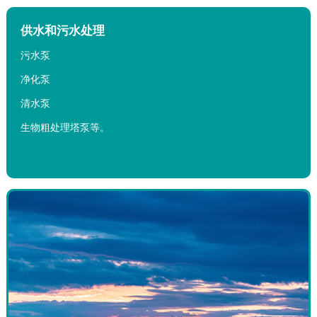
供水和污水处理
污水泵
净化泵
清水泵
生物粗处理塔泵等。