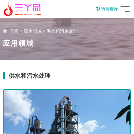
语言选择
English
首页
>
应用领域
>
供水和污水处理
应用领域
供水和污水处理