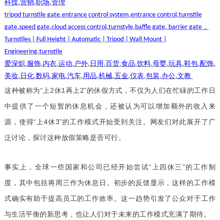
科技
营销
职场
管理
,
,
,
tripod turnstile gate,entrance control system,entrance control,turnstile
，
gate,speed gate,cloud access control,turnstyle,baffle gate, barrier gate
Turnstiles | Full Height | Automatic | Tripod | Wall Mount |
Engineering,turnstile
爱深炽
服饰
内衣
运动
户外
日用
百货
食品
饮料
母婴
玩具
鞋包
配饰
,
,
,
,
,
,
,
,
,
,
,
,
,
美妆
日化
数码
家电
汽车
用品
机械
五金
仪表
包装
办公
文教
,
,
,
,
,
,
,
,
,
,
,
这种被称为“
上2休1
再上2”的休假方式，不仅为人们在忙碌的工作日
中提供了一个短暂的休息机会，还被认为可以增加额外的收入来
源，使得“上4休3”的工作模式开始受到关注。网友们对此展开了广
泛讨论，探讨这种放假策略是否可行。
事实上，全球一些国家和公司已经开始尝试“上四休三”的工作制
度，其中包括将周三作为休息日。初步的反馈显示，这样的工作模
式确实有助于提高员工的
工作效率
。这一趋势引发了公众对于工作
与生活平衡的新思考，也让人们对于未来的工作模式充满了期待。