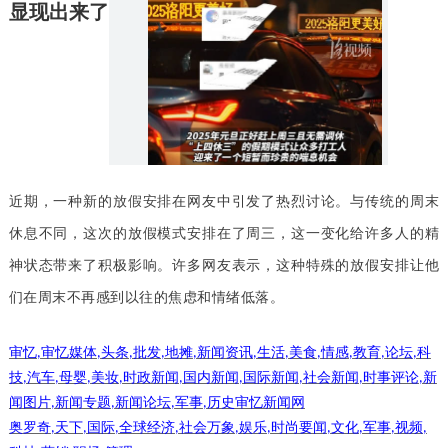
显现出来了
近期，一种新的
放假安排
在网友中引发了热烈讨论。与传统的周末
休息不同，这次的放假模式安排在了周三，这一变化给许多人的精
神状态带来了积极影响。许多网友表示，这种特殊的放假安排让他
们在周末不再感到以往的焦虑和情绪低落。
审忆
审忆媒体
头条
批发
地摊
新闻资讯
生活
美食
情感
教育
论坛
科
,
,
,
,
,
,
,
,
,
,
,
技
汽车
母婴
美妆
时政新闻
国内新闻
国际新闻
社会新闻
时事评论
新
,
,
,
,
,
,
,
,
,
闻图片
新闻专题
新闻论坛
军事
历史审忆新闻网
,
,
,
,
奥罗奇
天下
国际
全球经济
社会万象
娱乐
时尚要闻
文化
军事
视频
,
,
,
,
,
,
,
,
,
,